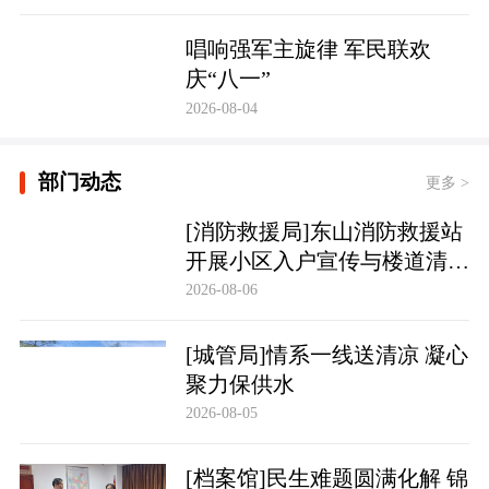
唱响强军主旋律 军民联欢
庆“八一”
2026-08-04
部门动态
更多 >
[消防救援局]东山消防救援站
开展小区入户宣传与楼道清理
行动
2026-08-06
[城管局]情系一线送清凉 凝心
聚力保供水
2026-08-05
[档案馆]民生难题圆满化解 锦