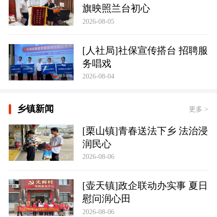
旗映照兰台初心
2026-08-05
[人社局]社保宣传搭台 招聘服
务唱戏
2026-08-04
乡镇新闻
更多 >
[栗山镇]青春送法下乡 法治浸
润民心
2026-08-06
[壶天镇]政企联动办实事 夏日
慰问润心田
2026-08-06