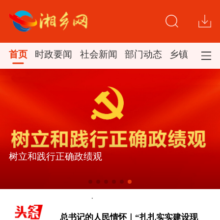
首页
时政要闻
社会新闻
部门动态
乡镇新闻
树立和践行正确政绩观
[微视频｜奋进开新局 实干挑大梁]
总书记的人民情怀｜“扎扎实实建设现
代化产业体系”