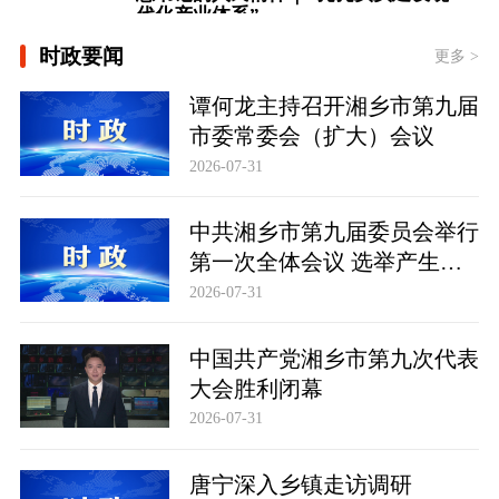
[壹视界 | 从经济“半年报”，看“十五
时政要闻
五”稳健开局]
更多 >
谭何龙主持召开湘乡市第九届
[微视频｜奋进开新局 实干挑大梁]
市委常委会（扩大）会议
总书记的人民情怀｜“扎扎实实建设现
2026-07-31
代化产业体系”
中共湘乡市第九届委员会举行
第一次全体会议 选举产生新
一届市委常委班子
2026-07-31
中国共产党湘乡市第九次代表
大会胜利闭幕
2026-07-31
唐宁深入乡镇走访调研