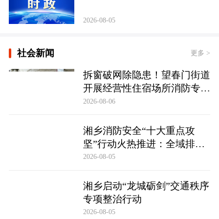
2026-08-05
社会新闻
更多 >
拆窗破网除隐患！望春门街道
开展经营性住宿场所消防专项
整治
2026-08-06
湘乡消防安全“十大重点攻
坚”行动火热推进：全域排查
除隐患 数字赋能保平安
2026-08-05
湘乡启动“龙城砺剑”交通秩序
专项整治行动
2026-08-05