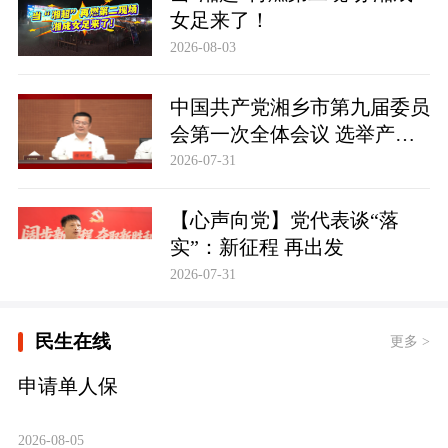
女足来了！
2026-08-03
中国共产党湘乡市第九届委员
会第一次全体会议 选举产生
新一届市委领导班子 市委书
2026-07-31
记谭何龙郑重表态
【心声向党】党代表谈“落
实”：新征程 再出发
2026-07-31
民生在线
更多 >
申请单人保
2026-08-05