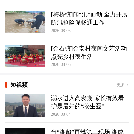
[梅桥镇]闻“汛”而动 全力开展
防汛抢险保畅通工作
2026-08-06
[金石镇]金安村夜间文艺活动
点亮乡村夜生活
2026-08-06
短视频
更多 >
溺水进入高发期 家长有效看
护是最好的“救生圈”
2026-08-04
当“湘超”再燃第二现场 湘成