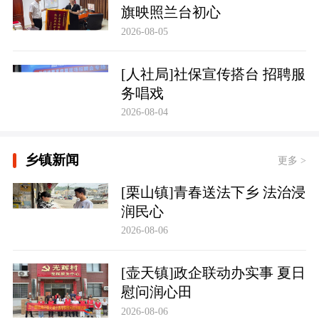
旗映照兰台初心
2026-08-05
[人社局]社保宣传搭台 招聘服
务唱戏
2026-08-04
乡镇新闻
更多 >
[栗山镇]青春送法下乡 法治浸
润民心
2026-08-06
[壶天镇]政企联动办实事 夏日
慰问润心田
2026-08-06