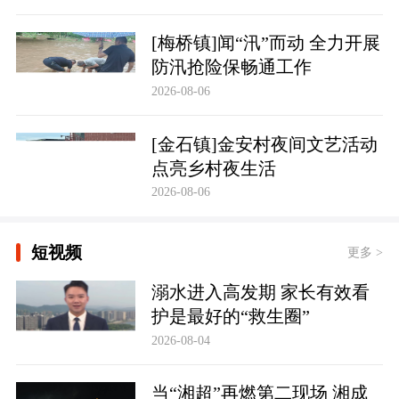
[梅桥镇]闻“汛”而动 全力开展
防汛抢险保畅通工作
2026-08-06
[金石镇]金安村夜间文艺活动
点亮乡村夜生活
2026-08-06
短视频
更多 >
溺水进入高发期 家长有效看
护是最好的“救生圈”
2026-08-04
当“湘超”再燃第二现场 湘成