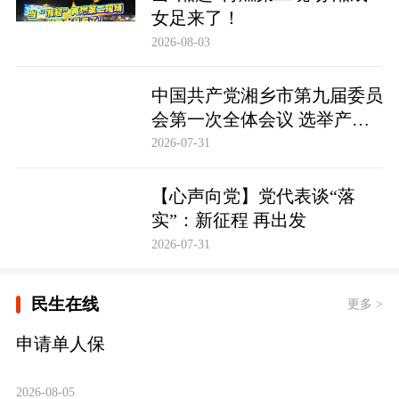
女足来了！
2026-08-03
中国共产党湘乡市第九届委员
会第一次全体会议 选举产生
新一届市委领导班子 市委书
2026-07-31
记谭何龙郑重表态
【心声向党】党代表谈“落
实”：新征程 再出发
2026-07-31
民生在线
更多 >
申请单人保
2026-08-05