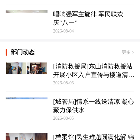
唱响强军主旋律 军民联欢
庆“八一”
2026-08-04
部门动态
更多 >
[消防救援局]东山消防救援站
开展小区入户宣传与楼道清理
行动
2026-08-06
[城管局]情系一线送清凉 凝心
聚力保供水
2026-08-05
[档案馆]民生难题圆满化解 锦