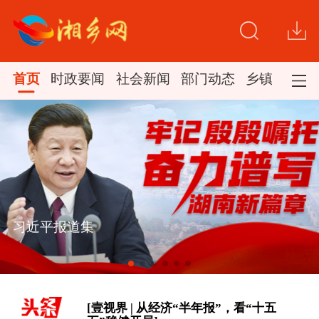
首页
时政要闻
社会新闻
部门动态
乡镇新闻
[微视频｜奋进开新局 实干挑大梁]
习近平报道集
总书记的人民情怀｜“扎扎实实建设现
代化产业体系”
[壹视界 | 从经济“半年报”，看“十五
五”稳健开局]