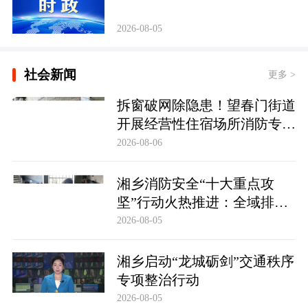
2026-08-05
社会新闻
更多 >
拆窗破网除隐患！望春门街道
开展经营性住宿场所消防专项
整治
2026-08-06
湘乡消防安全“十大重点攻
坚”行动火热推进：全域排查
除隐患 数字赋能保平安
2026-08-05
湘乡启动“龙城砺剑”交通秩序
专项整治行动
2026-08-05