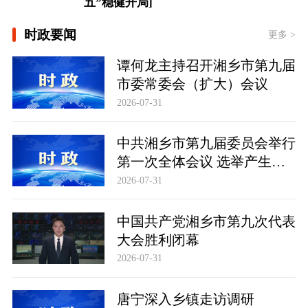
[微视频｜奋进开新局 实干挑大梁]
时政要闻
更多 >
总书记的人民情怀｜“扎扎实实建设现
谭何龙主持召开湘乡市第九届
代化产业体系”
市委常委会（扩大）会议
2026-07-31
中共湘乡市第九届委员会举行
第一次全体会议 选举产生新
一届市委常委班子
2026-07-31
中国共产党湘乡市第九次代表
大会胜利闭幕
2026-07-31
唐宁深入乡镇走访调研